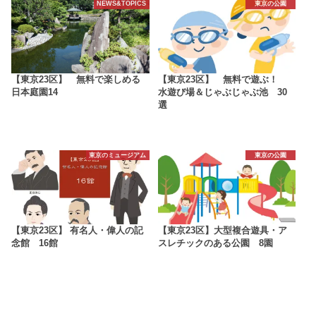
NEWS&TOPICS
東京の公園
【東京23区】 無料で楽しめる
【東京23区】 無料で遊ぶ！
日本庭園14
水遊び場＆じゃぶじゃぶ池 30
選
東京のミュージアム
東京の公園
【東京23区】 有名人・偉人の記
【東京23区】大型複合遊具・ア
念館 16館
スレチックのある公園 8園