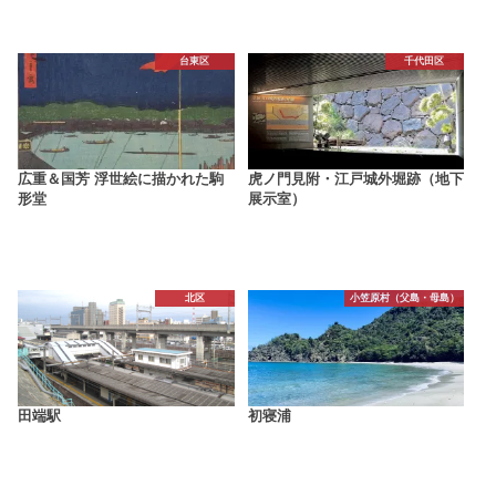
台東区
千代田区
広重＆国芳 浮世絵に描かれた駒
虎ノ門見附・江戸城外堀跡（地下
形堂
展示室）
北区
小笠原村（父島・母島）
田端駅
初寝浦