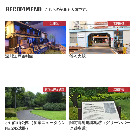
RECOMMEND
こちらの記事も人気です。
江東区
世田谷区
深川江戸資料館
等々力駅
東京の縄文遺跡
武蔵野市
小山白山公園（多摩ニュータウン
関前高射砲陣地跡（グリーンパー
No.245遺跡）
ク遊歩道）