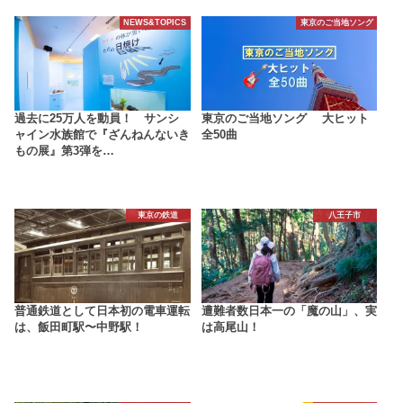
NEWS&TOPICS
東京のご当地ソング
過去に25万人を動員！ サンシ
東京のご当地ソング 大ヒット
ャイン水族館で『ざんねんないき
全50曲
もの展』第3弾を…
東京の鉄道
八王子市
普通鉄道として日本初の電車運転
遭難者数日本一の「魔の山」、実
は、飯田町駅〜中野駅！
は高尾山！