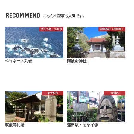
RECOMMEND
こちらの記事も人気です。
伊豆七島・小笠原
神津島村（神津島）
ベヨネース列岩
阿波命神社
東大和市
大田区
蔵敷高札場
蒲田駅・モヤイ像