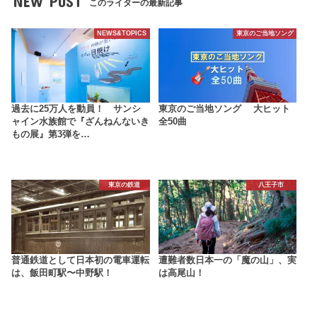
NEW POST
このライターの最新記事
NEWS&TOPICS
東京のご当地ソング
過去に25万人を動員！ サンシ
東京のご当地ソング 大ヒット
ャイン水族館で『ざんねんないき
全50曲
もの展』第3弾を…
東京の鉄道
八王子市
普通鉄道として日本初の電車運転
遭難者数日本一の「魔の山」、実
は、飯田町駅〜中野駅！
は高尾山！