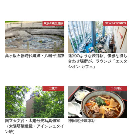
東京の縄文遺跡
NEWS&TOPICS
高ヶ坂石器時代遺跡・八幡平遺跡
迷宮のような渋谷駅、優雅な待ち
合わせ場所が、ラウンジ「エスタ
シオン カフェ」
三鷹市
千代田区
国立天文台・太陽分光写真儀室
神田尾張屋本店
（太陽塔望遠鏡・アインシュタイ
ン塔）