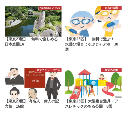
NEWS&TOPICS
東京の公園
【東京23区】 無料で楽しめる
【東京23区】 無料で遊ぶ！
日本庭園14
水遊び場＆じゃぶじゃぶ池 30
選
東京のミュージアム
東京の公園
【東京23区】 有名人・偉人の記
【東京23区】大型複合遊具・ア
念館 16館
スレチックのある公園 8園