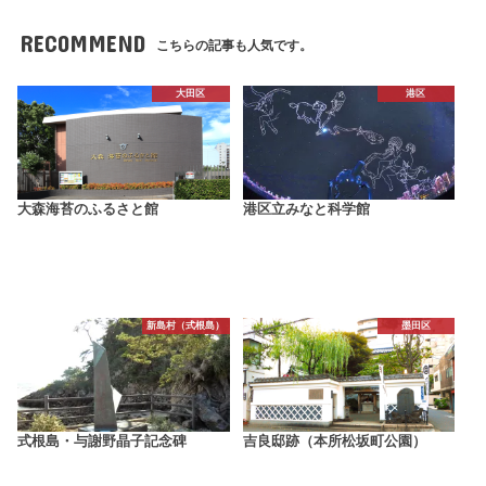
RECOMMEND
こちらの記事も人気です。
大田区
港区
大森海苔のふるさと館
港区立みなと科学館
新島村（式根島）
墨田区
式根島・与謝野晶子記念碑
吉良邸跡（本所松坂町公園）