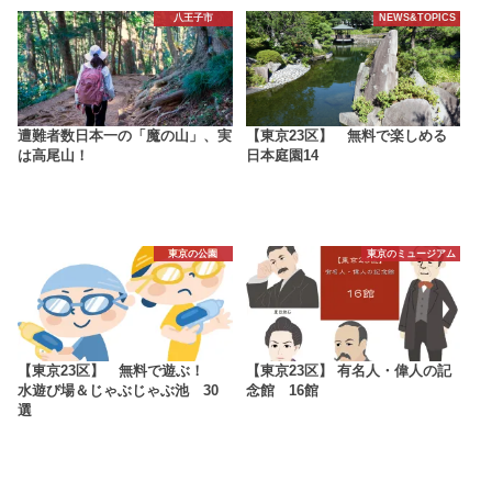
八王子市
NEWS&TOPICS
遭難者数日本一の「魔の山」、実
【東京23区】 無料で楽しめる
は高尾山！
日本庭園14
東京の公園
東京のミュージアム
【東京23区】 無料で遊ぶ！
【東京23区】 有名人・偉人の記
水遊び場＆じゃぶじゃぶ池 30
念館 16館
選