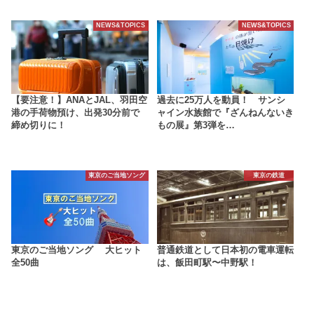
NEWS&TOPICS
NEWS&TOPICS
【要注意！】ANAとJAL、羽田空
過去に25万人を動員！ サンシ
港の手荷物預け、出発30分前で
ャイン水族館で『ざんねんないき
締め切りに！
もの展』第3弾を…
東京のご当地ソング
東京の鉄道
東京のご当地ソング 大ヒット
普通鉄道として日本初の電車運転
全50曲
は、飯田町駅〜中野駅！