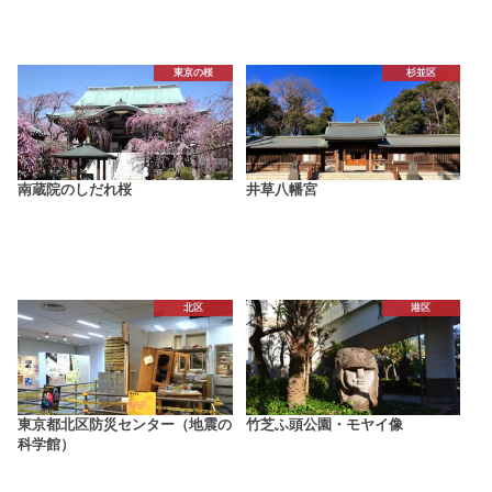
東京の桜
杉並区
南蔵院のしだれ桜
井草八幡宮
北区
港区
東京都北区防災センター（地震の
竹芝ふ頭公園・モヤイ像
科学館）