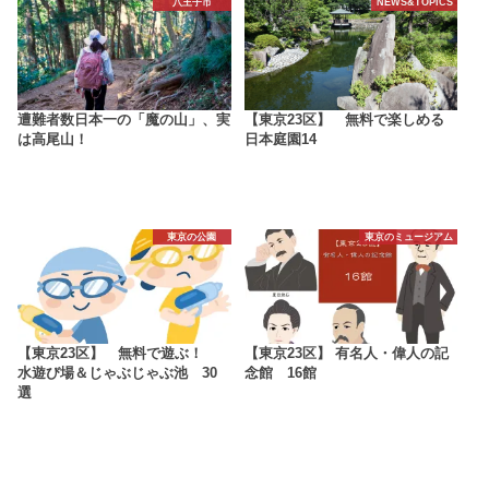
八王子市
NEWS&TOPICS
遭難者数日本一の「魔の山」、実
【東京23区】 無料で楽しめる
は高尾山！
日本庭園14
東京の公園
東京のミュージアム
【東京23区】 無料で遊ぶ！
【東京23区】 有名人・偉人の記
水遊び場＆じゃぶじゃぶ池 30
念館 16館
選