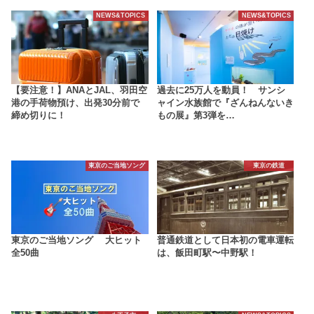
NEWS&TOPICS
NEWS&TOPICS
【要注意！】ANAとJAL、羽田空
過去に25万人を動員！ サンシ
港の手荷物預け、出発30分前で
ャイン水族館で『ざんねんないき
締め切りに！
もの展』第3弾を…
東京のご当地ソング
東京の鉄道
東京のご当地ソング 大ヒット
普通鉄道として日本初の電車運転
全50曲
は、飯田町駅〜中野駅！