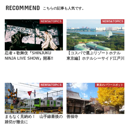
RECOMMEND
こちらの記事も人気です。
NEWS&TOPICS
NEWS&TOPICS
忍者＋歌舞伎『SHINJUKU
【コスパで選ぶリゾートホテル
NINJA LIVE SHOW』開幕!!
東京編】ホテルシーサイド江戸川
NEWS&TOPICS
東京のパワースポット
まもなく見納め！ 山手線最後の
善福寺
踏切が撤去に