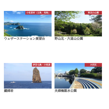
小笠原村（父島・母島）
東京の公園
ウェザーステーション展望台
野山北・六道山公園
伊豆七島・小笠原
大田区
孀婦岩
夫婦橋親水公園