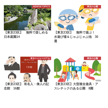
NEWS&TOPICS
東京の公園
【東京23区】 無料で楽しめる
【東京23区】 無料で遊ぶ！
日本庭園14
水遊び場＆じゃぶじゃぶ池 30
選
東京のミュージアム
東京の公園
【東京23区】 有名人・偉人の記
【東京23区】大型複合遊具・ア
念館 16館
スレチックのある公園 8園