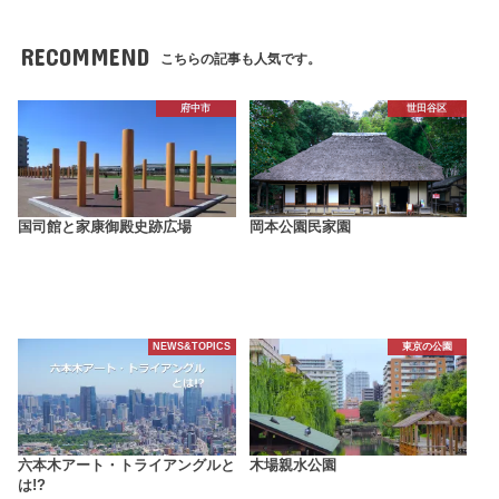
RECOMMEND
こちらの記事も人気です。
府中市
世田谷区
国司館と家康御殿史跡広場
岡本公園民家園
NEWS&TOPICS
東京の公園
六本木アート・トライアングルと
木場親水公園
は!?