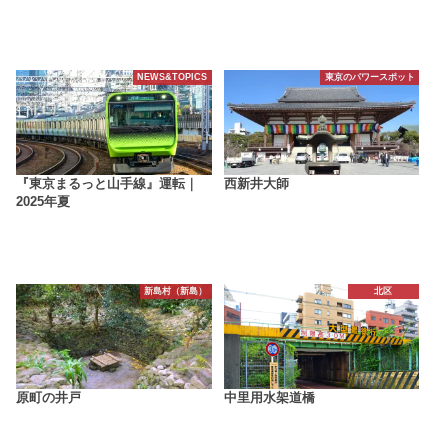
NEWS&TOPICS
東京のパワースポット
『東京まるっと山手線』運転｜
西新井大師
2025年夏
新島村（新島）
北区
原町の井戸
中里用水架道橋