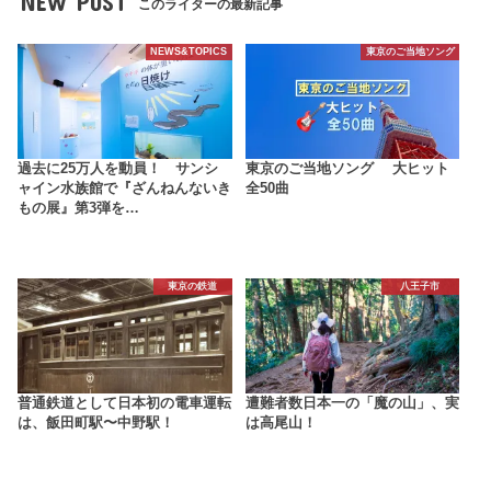
NEW POST
このライターの最新記事
NEWS&TOPICS
東京のご当地ソング
過去に25万人を動員！ サンシ
東京のご当地ソング 大ヒット
ャイン水族館で『ざんねんないき
全50曲
もの展』第3弾を…
東京の鉄道
八王子市
普通鉄道として日本初の電車運転
遭難者数日本一の「魔の山」、実
は、飯田町駅〜中野駅！
は高尾山！