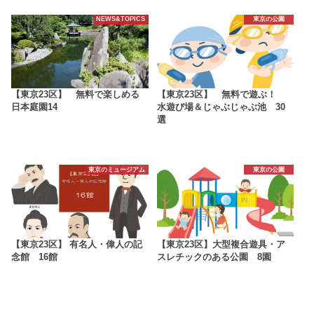
NEWS&TOPICS
東京の公園
【東京23区】 無料で楽しめる
【東京23区】 無料で遊ぶ！
日本庭園14
水遊び場＆じゃぶじゃぶ池 30
選
東京のミュージアム
東京の公園
【東京23区】 有名人・偉人の記
【東京23区】大型複合遊具・ア
念館 16館
スレチックのある公園 8園