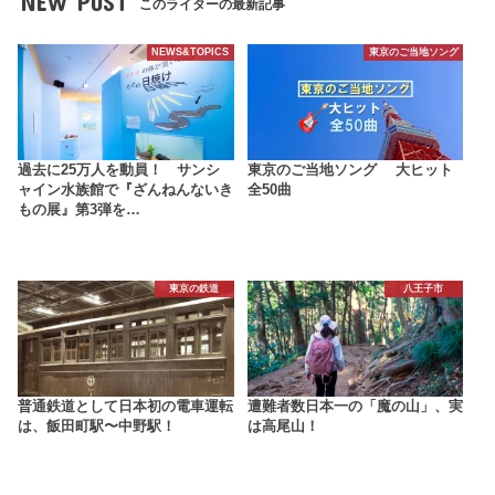
NEW POST
このライターの最新記事
NEWS&TOPICS
東京のご当地ソング
過去に25万人を動員！ サンシ
東京のご当地ソング 大ヒット
ャイン水族館で『ざんねんないき
全50曲
もの展』第3弾を…
東京の鉄道
八王子市
普通鉄道として日本初の電車運転
遭難者数日本一の「魔の山」、実
は、飯田町駅〜中野駅！
は高尾山！