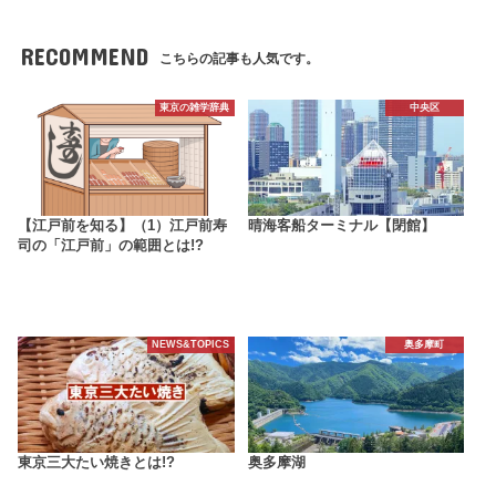
RECOMMEND
こちらの記事も人気です。
東京の雑学辞典
中央区
【江戸前を知る】（1）江戸前寿
晴海客船ターミナル【閉館】
司の「江戸前」の範囲とは!?
NEWS&TOPICS
奥多摩町
東京三大たい焼きとは!?
奥多摩湖