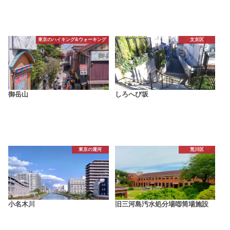
東京のハイキング&ウォーキング
文京区
御岳山
しろへび坂
東京の運河
荒川区
小名木川
旧三河島汚水処分場喞筒場施設